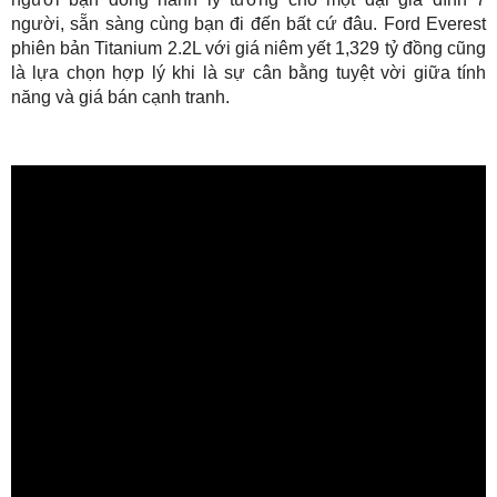
người, sẵn sàng cùng bạn đi đến bất cứ đâu. Ford Everest
phiên bản Titanium 2.2L với giá niêm yết 1,329 tỷ đồng cũng
là lựa chọn hợp lý khi là sự cân bằng tuyệt vời giữa tính
năng và giá bán cạnh tranh.