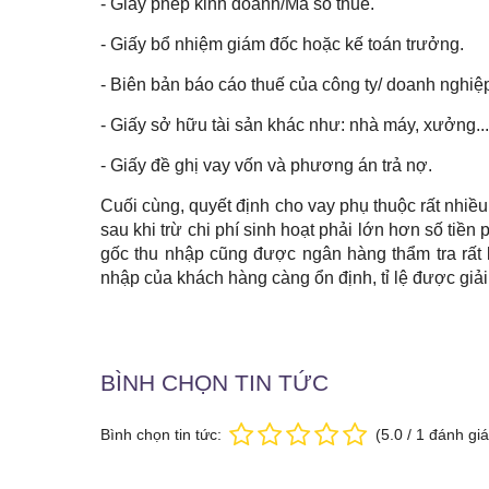
- Giấy phép kinh doanh/Mã số thuế.
- Giấy bổ nhiệm giám đốc hoặc kế toán trưởng.
- Biên bản báo cáo thuế của công ty/ doanh nghiệp
- Giấy sở hữu tài sản khác như: nhà máy, xưởng...
- Giấy đề ghị vay vốn và phương án trả nợ.
Cuối cùng, quyết định cho vay phụ thuộc rất nhiề
sau khi trừ chi phí sinh hoạt phải lớn hơn số tiền 
gốc thu nhập cũng được ngân hàng thẩm tra rất 
nhập của khách hàng càng ổn định, tỉ lệ được giả
BÌNH CHỌN TIN TỨC
Bình chọn tin tức:
(
5.0
/
1
đánh giá