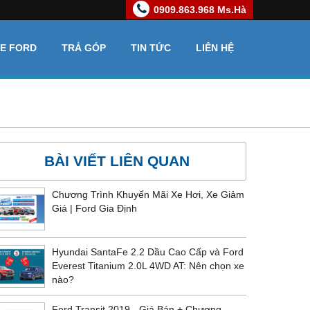
0909.863.968 Ms.Hà
XE FORD
TRẢ GÓP
TIN TỨC
LIÊN HỆ
BÀI VIẾT LIÊN QUAN
Chương Trình Khuyến Mãi Xe Hơi, Xe Giảm
Giá | Ford Gia Định
Hyundai SantaFe 2.2 Dầu Cao Cấp và Ford
Everest Titanium 2.0L 4WD AT: Nên chọn xe
nào?
Ford Transit 2019 - Giá Bán + Chương