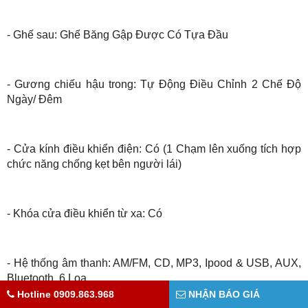
- Ghế sau: Ghế Băng Gập Được Có Tựa Đầu
- Gương chiếu hậu trong: Tự Động Điều Chỉnh 2 Chế Độ
Ngày/ Đêm
- Cửa kính điều khiển điện: Có (1 Chạm lên xuống tích hợp
chức năng chống kẹt bên người lái)
- Khóa cửa điều khiển từ xa: Có
- Hệ thống âm thanh: AM/FM, CD, MP3, Ipood & USB, AUX,
Bluetooth, 6 Loa
Hotline 0909.863.968
NHẬN BÁO GIÁ