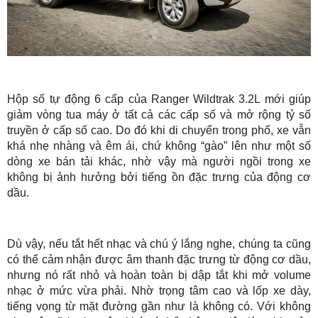
Hộp số tự động 6 cấp của Ranger Wildtrak 3.2L mới giúp
giảm vòng tua máy ở tất cả các cấp số và mở rộng tỷ số
truyền ở cấp số cao. Do đó khi di chuyển
trong phố, xe vẫn
khá nhẹ nhàng và êm ái, chứ không “gào” lên như một số
dòng xe bán tải khác, nhờ vậy mà người ngồi trong xe
không bị ảnh hưởng bởi tiếng ồn đặc trưng của động cơ
dầu.
Dù vậy, nếu tắt hết nhạc và chú ý lắng nghe, chúng ta cũng
có thể cảm nhận được âm thanh đặc trưng từ động cơ dầu,
nhưng nó rất nhỏ và hoàn toàn bị dập tắt khi mở volume
nhạc ở mức vừa phải. Nhờ trọng tâm cao và lốp xe dày,
tiếng vọng từ mặt đường gần như là không có. Với không