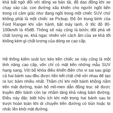
khá bất ngờ đối với dòng xe bán tải, độ dao động khi xe
chạy vào các con đường xấu khiến cho người ngồi bên
trong có cảm giác như đang ngồi trong một chiếc SUV chứ
không phải là một chiếc xe Pickup. Độ ồn trung bình của
Ford Ranger khi vận hành, bật máy lạnh, ở tốc độ 80-
100km/h là 45dB. Thông số này cũng là bứớc đột phá về
chất lượng xe, khá ngạc nhiên với cách âm của xe khá tốt
không kém gì chất lượng của dòng xe cao cấp.
Hệ thống kiểm soát lực kéo trên chiếc xe này cũng là một
tính năng cao cấp, vốn chỉ có mặt trên những mẫu SUV
hạng sang. Với bộ khóa điều khiển điện cho vi sai sau giúp
cả hai bánh sau đều được liên kết chặt chẽ với nhau để tạo
ra lực bám nhiều nhất. Thậm chí khi một bánh không nằm
trên mặt đường, toàn bộ mô-men dẫn động trục sẽ được
truyền đến bánh còn lại nhằm tăng khả năng bám đường.
Điều này đặc biệt hữu ích khi một trong hai bánh sau bị
trượt hoàn toàn khi di chuyển trên đường có bùn hoặc bị
nhấc lên khỏi mặt đường.