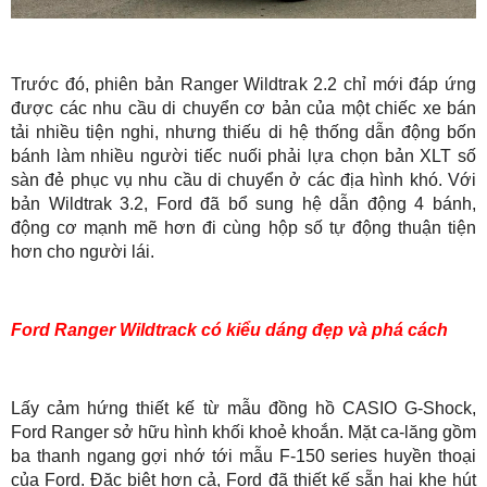
Trước đó, phiên bản Ranger Wildtrak 2.2 chỉ mới đáp ứng
được các nhu cầu di chuyển cơ bản của một chiếc xe bán
tải nhiều tiện nghi, nhưng thiếu di hệ thống dẫn động bốn
bánh làm nhiều người tiếc nuối phải lựa chọn bản XLT số
sàn đẻ phục vụ nhu cầu di chuyển ở các địa hình khó. Với
bản Wildtrak 3.2, Ford đã bổ sung hệ dẫn động 4 bánh,
động cơ mạnh mẽ hơn đi cùng hộp số tự động thuận tiện
hơn cho người lái.
Ford Ranger Wildtrack có kiểu dáng đẹp và phá cách
Lấy cảm hứng thiết kế từ mẫu đồng hồ CASIO G-Shock,
Ford Ranger sở hữu hình khối khoẻ khoắn. Mặt ca-lăng gồm
ba thanh ngang gợi nhớ tới mẫu F-150 series huyền thoại
của Ford. Đặc biệt hơn cả, Ford đã thiết kế sẵn hai khe hút