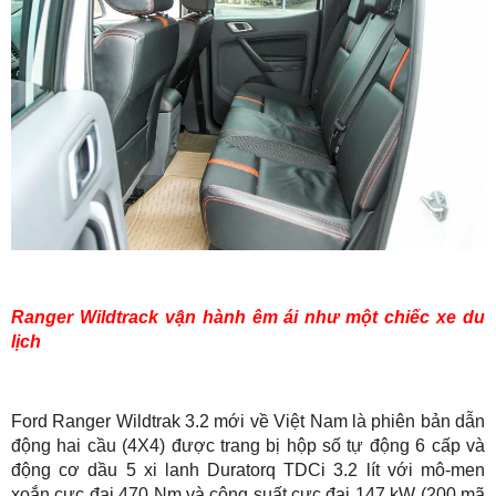
Ranger Wildtrack vận hành êm ái như một chiếc xe du
lịch
Ford Ranger Wildtrak 3.2 mới về Việt Nam là phiên bản dẫn
động hai cầu (4X4) được trang bị hộp số tự động 6 cấp và
động cơ dầu 5 xi lanh Duratorq TDCi 3.2 lít với mô-men
xoắn cực đại 470 Nm và công suất cực đại 147 kW (200 mã