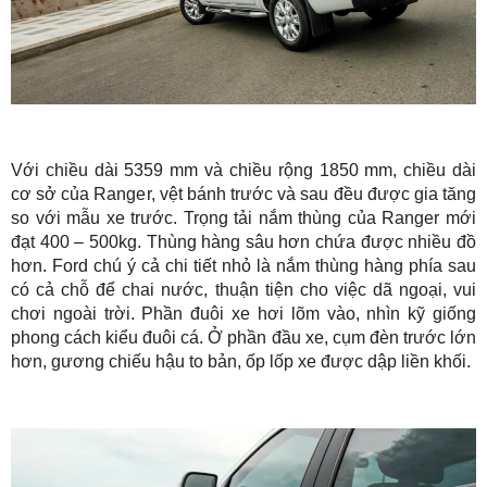
Với chiều dài 5359 mm và chiều rộng 1850 mm, chiều dài
cơ sở của Ranger, vệt bánh trước và sau đều được gia tăng
so với mẫu xe trước. Trọng tải nắm thùng của Ranger mới
đạt 400 – 500kg. Thùng hàng sâu hơn chứa được nhiều đồ
hơn. Ford chú ý cả chi tiết nhỏ là nắm thùng hàng phía sau
có cả chỗ để chai nước, thuận tiện cho việc dã ngoại, vui
chơi ngoài trời. Phần đuôi xe hơi lõm vào, nhìn kỹ giống
phong cách kiểu đuôi cá. Ở phần đầu xe, cụm đèn trước lớn
hơn, gương chiếu hậu to bản, ốp lốp xe được dập liền khối.