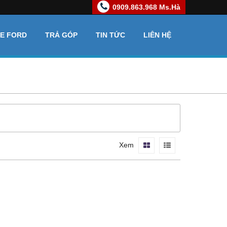
0909.863.968 Ms.Hà
XE FORD
TRẢ GÓP
TIN TỨC
LIÊN HỆ
Xem