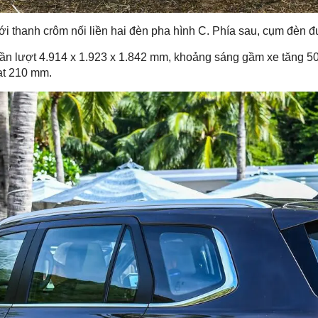
ới thanh crôm nối liền hai đèn pha hình C. Phía sau, cụm đèn 
o lần lượt 4.914 x 1.923 x 1.842 mm, khoảng sáng gầm xe tăng 
ạt 210 mm.