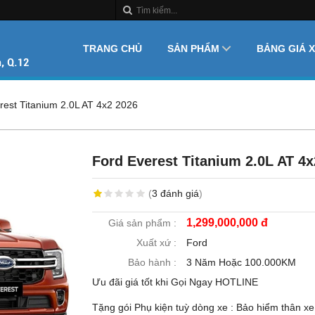
TRANG CHỦ
SẢN PHẨM
BẢNG GIÁ 
rest Titanium 2.0L AT 4x2 2026
Ford Everest Titanium 2.0L AT 4x
(
3
đánh giá
)
1,299,000,000 đ
Giá sản phẩm :
Xuất xứ :
Ford
Bảo hành :
3 Năm Hoặc 100.000KM
Ưu đãi giá tốt khi Gọi Ngay HOTLINE
Tặng gói Phụ kiện tuỳ dòng xe : Bảo hiểm thân xe