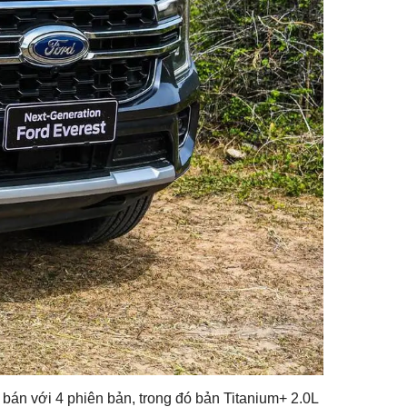
án với 4 phiên bản, trong đó bản Titanium+ 2.0L