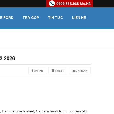
0909.863.968 Ms.Hà
XE FORD
TRẢ GÓP
TIN TỨC
LIÊN HỆ
2 2026
SHARE
TWEET
LINKEDIN
, Dán Film cách nhiệt, Camera hành trình, Lót Sàn 5D,