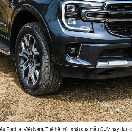
ệu Ford tại Việt Nam. Thế hệ mới nhất của mẫu SUV này được b