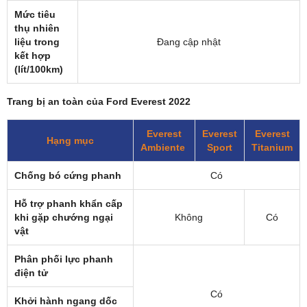
Mức tiêu
thụ nhiên
liệu trong
Đang cập nhật
kết hợp
(lít/100km)
Trang bị an toàn của Ford Everest 2022
Everest
Everest
Everest
Hạng mục
Ambiente
Sport
Titanium
Chống bó cứng phanh
Có
Hỗ trợ phanh khẩn cấp
khi gặp chướng ngại
Không
Có
vật
Phân phối lực phanh
điện tử
Có
Khởi hành ngang dốc