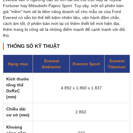
Fortuner hay Mitsubishi Pajero Sport. Tuy vậy, một số phiên bản
giá "mềm" hơn sẽ là tiềm năng doanh số cho mẫu xe của Ford.
Everest có sẵn lợi thế tiết kiệm nhiên liệu, vận hành đầm chắc,
cách âm tốt, ở phiên bản mới lại có thêm thiết kế mới hiện đại,
thêm trang bị cũng sẽ là những điểm mạnh để cạnh tranh với đối
thủ.
THỐNG SỐ KỸ THUẬT
Everest
Everest
Hạng mục
Everest Sport
Ambiente
Titanium
Kích thước
tổng thể
4.892 x 1.860 x 1.837
DxRxC
(mm)
Chiều dài
2.850
cơ sở (mm)
Khoảng