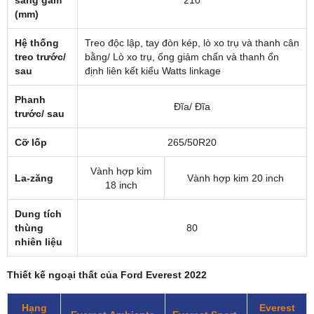
sáng gầm
210
(mm)
Hệ thống
Treo độc lập, tay đòn kép, lò xo trụ và thanh cân
treo trước/
bằng/ Lò xo trụ, ống giảm chấn và thanh ổn
sau
định liên kết kiểu Watts linkage
Phanh
Đĩa/ Đĩa
trước/ sau
Cỡ lốp
265/50R20
Vành hợp kim
La-zăng
Vành hợp kim 20 inch
18 inch
Dung tích
thùng
80
nhiên liệu
Thiết kế ngoại thất của Ford Everest 2022
Hạng
Everest