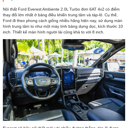
Nội thất Ford Everest Ambiente 2.0L Turbo đơn 6AT 4x2 có điểm
thay đổi lớn nhất ở bảng điều khiển trung tâm và táp-lô. Cụ thể,
Ford đi theo phong cách giống nhiều hãng hiện nay, sử dụng màn
hình trung tâm to như một máy tính bảng dựng dọc, kích thước 10
inch. Thiết kế màn hình người lái cũng khá to với 8 inch.
Everest sở hữu nội thất mới với nhiều đường thẳng, táp-lô được