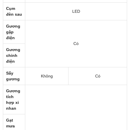
Cụm
LED
đèn sau
Gương
gập
điện
Có
Gương
chỉnh
điện
Sấy
Không
Có
gương
Gương
tích
hợp xi
nhan
Gạt
mưa