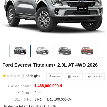
Ford Everest Titanium+ 2.0L AT 4WD 2026
(
4
đánh giá
)
SHARE
TWEET
LINKEDIN
1,468,000,000 đ
Giá sản phẩm :
Xuất xứ :
Ford
Bảo hành :
3 Năm Hoặc 100.000KM
Ưu đãi giá tốt khi Gọi Ngay HOTLINE