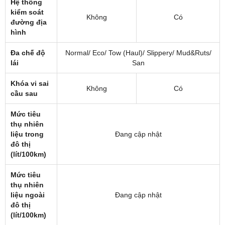
Hệ thống
kiểm soát
Không
Có
đường địa
hình
Đa chế độ
Normal/ Eco/ Tow (Haul)/ Slippery/ Mud&Ruts/
lái
San
Khóa vi sai
Không
Có
cầu sau
Mức tiêu
thụ nhiên
liệu trong
Đang cập nhật
đô thị
(lít/100km)
Mức tiêu
thụ nhiên
liệu ngoài
Đang cập nhật
đô thị
(lít/100km)