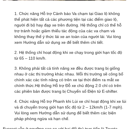
1. Chức năng Hỗ trợ Cảnh báo Va chạm tại Giao lộ không
thể phát hiện tất cả các phương tiện tại các điểm giao lộ,
người đi bộ hay đạp xe trên đường. Hệ thống chỉ có thể hỗ
trợ tránh hoặc giảm thiểu tác động của các va chạm và
không thay thế ý thức lái xe an toàn của người lái. Vui lòng
xem Hướng dẫn sử dụng xe để biết thêm chi tiết.
2. Hệ thống chỉ hoạt động khi xe chạy trong giới hạn tốc độ
từ 65 – 110 km/h.
3. Không phải tất cả tính năng xe đều được trang bị giống
nhau ở các thị trường khác nhau. Mỗi thị trường sẽ công bố
chính xác các tính năng có trên xe tại thời điểm ra mắt xe
chính thức.Hệ thống Hỗ trợ Đỗ xe chủ động 2.0 chỉ có trên
các phiên bản được trang bị Chuyển số Điện tử E-shifter.
4. Chức năng Hỗ trợ Phanh khi Lùi xe chỉ hoạt động khi xe lùi
và di chuyển trong giới hạn tốc độ từ 2 – 12km/h (1-7 mph).
Vui lòng xem Hướng dẫn sử dụng để biết thêm các biện
pháp phòng ngừa và hạn chế.
Everest vẫn ở ngưỡng cao so với hai đối thủ trực tiếp là Toyota