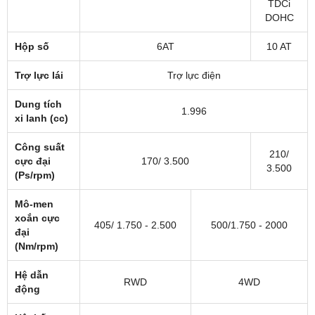
TDCi
DOHC
Hộp số
6AT
10 AT
Trợ lực lái
Trợ lực điện
Dung tích
1.996
xi lanh (cc)
Công suất
210/
cực đại
170/ 3.500
3.500
(Ps/rpm)
Mô-men
xoắn cực
405/ 1.750 - 2.500
500/1.750 - 2000
đại
(Nm/rpm)
Hệ dẫn
RWD
4WD
động