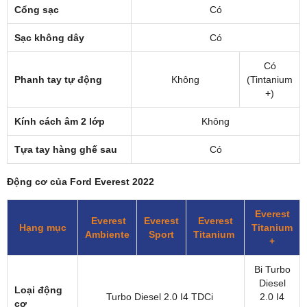
Cổng sạc
Có
Sạc không dây
Có
Có
Phanh tay tự động
Không
(Tintanium
+)
Kính cách âm 2 lớp
Không
Tựa tay hàng ghế sau
Có
Động cơ của Ford Everest 2022
Everest
Everest
Everest
Everest
Hạng mục
Titanium
Ambiente
Sport
Titanium
+
Bi Turbo
Diesel
Loại động
Turbo Diesel 2.0 I4 TDCi
2.0 I4
cơ