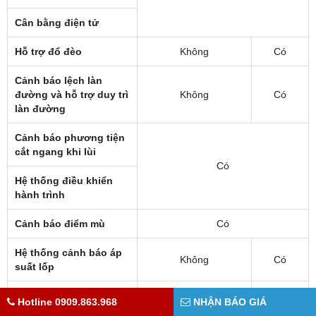
Cân bằng điện tử
Hỗ trợ đổ đèo
Không
Có
Cảnh báo lệch làn
đường và hỗ trợ duy trì
Không
Có
làn đường
Cảnh báo phương tiện
cắt ngang khi lùi
Có
Hệ thống điều khiển
hành trình
Cảnh báo điểm mù
Có
Hệ thống cảnh báo áp
Không
Có
suất lốp
Hệ thống an toàn tiền
Hotline 0909.863.968
NHẬN BÁO GIÁ
Không
Có
va chạm