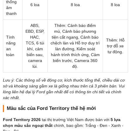
thống
6 loa
8 loa
8 loa
âm
thanh
ABS,
Thêm: Cảnh báo điểm
EBD, ESP,
mù, Cảnh báo phương
Tính
HAC,
tiện cắt ngang, Cảnh báo
Thêm: Hỗ
năng
TCS, 6 túi
chệch làn và Hỗ trợ duy trì
trợ đỗ xe
an
khí, cảm
làn đường, Kiểm soát
tự động.
toàn
biến sau,
hành trình thích ứng, Cảm
camera
biến trước, Camera 360
lùi.
độ.
Lưu ý: Các thông số về động cơ, kích thước tổng thể, chiều dài cơ
sở và khoảng sáng gầm xe là giống nhau trên cả 3 phiên bản. Vui
lòng liên hệ đại lý Ford gần nhất để có thông tin chi tiết và chính
xác nhất.
Màu sắc của Ford Territory thế hệ mới
Ford Territory 2026
tại thị trường Việt Nam được bán với
5 lựa
chọn màu sắc ngoại thất
chính, bao gồm: Trắng - Đen - Xanh -