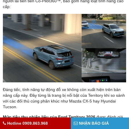
người lái tiên tiến Co-Pilot360™, bao gồm hàng loạt tính năng cao
cấp:
Đáng tiếc, tính năng tự động đỗ xe không còn xuất hiện trên bản
nâng cấp này. Đây từng là trang bị nổi bật của Territory khi so sánh
với các đối thủ cùng phân khúc như Mazda CX-5 hay Hyundai
Tucson.
Mức tiêu thụ nhiên liệu của Ford Territory 2026
được đánh giá
là khá tiết kiệm trong phân khúc SUV đô thị. Theo công bố chính
Hotline 0909.863.968
NHẬN BÁO GIÁ
thức từ nhà sản xuất và các kết quả thử nghiệm thực tế, mức tiêu