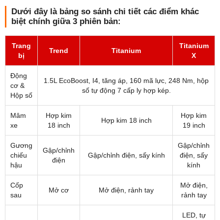
Dưới đây là bảng so sánh chi tiết các điểm khác
biệt chính giữa 3 phiên bản:
Trang
Titanium
Trend
Titanium
bị
X
Động
1.5L EcoBoost, I4, tăng áp, 160 mã lực, 248 Nm, hộp
cơ &
số tự động 7 cấp ly hợp kép.
Hộp số
Mâm
Hợp kim
Hợp kim
Hợp kim 18 inch
xe
18 inch
19 inch
Gương
Gập/chỉnh
Gập/chỉnh
chiếu
Gập/chỉnh điện, sấy kính
điện, sấy
điện
hậu
kính
Cốp
Mở điện,
Mở cơ
Mở điện, rảnh tay
sau
rảnh tay
LED, tự