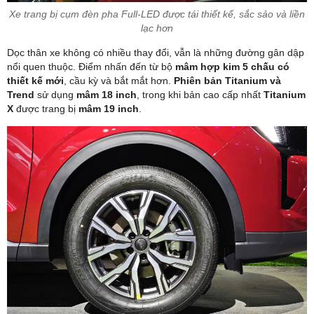
Xe trang bị cụm đèn pha Full-LED được tái thiết kế, sắc sảo và liền
lạc hơn
Dọc thân xe không có nhiều thay đổi, vẫn là những đường gân dập
nổi quen thuộc. Điểm nhấn đến từ bộ
mâm hợp kim 5 chấu có
thiết kế mới
, cầu kỳ và bắt mắt hơn.
Phiên bản Titanium và
Trend
sử dụng
mâm 18 inch
, trong khi bản cao cấp nhất
Titanium
X
được trang bị
mâm 19 inch
.