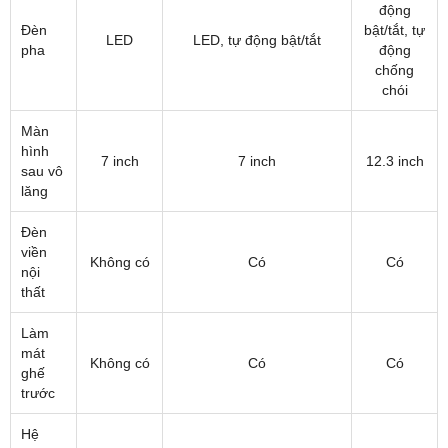
động
Đèn
bật/tắt, tự
LED
LED, tự động bật/tắt
pha
động
chống
chói
Màn
hình
7 inch
7 inch
12.3 inch
sau vô
lăng
Đèn
viền
Không có
Có
Có
nội
thất
Làm
mát
Không có
Có
Có
ghế
trước
Hệ