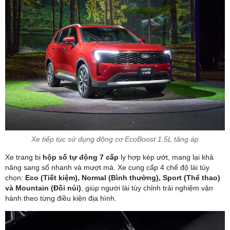
Xe tiếp tục sử dụng động cơ EcoBoost 1.5L tăng áp
Xe trang bị
hộp số tự động 7 cấp
ly hợp kép ướt, mang lại khả
năng sang số nhanh và mượt mà. Xe cung cấp 4 chế độ lái tùy
chọn:
Eco (Tiết kiệm), Normal (Bình thường), Sport (Thể thao)
và Mountain (Đồi núi)
, giúp người lái tùy chỉnh trải nghiệm vận
hành theo từng điều kiện địa hình.