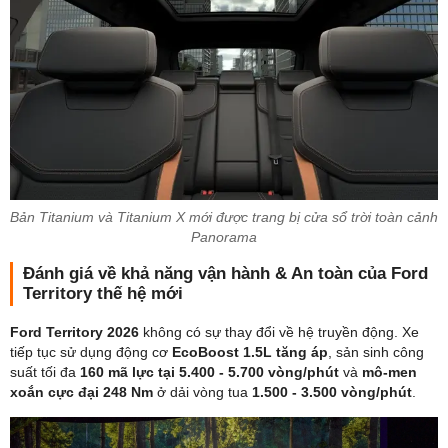
Bản Titanium và Titanium X mới được trang bị cửa sổ trời toàn cảnh
Panorama
Đánh giá về khả năng vận hành & An toàn của Ford
Territory thế hệ mới
Ford Territory 2026
không có sự thay đổi về hệ truyền động. Xe
tiếp tục sử dụng động cơ
EcoBoost 1.5L tăng áp
, sản sinh công
suất tối đa
160 mã lực tại 5.400 - 5.700 vòng/phút
và
mô-men
xoắn cực đại 248 Nm
ở dải vòng tua
1.500 - 3.500 vòng/phút
.