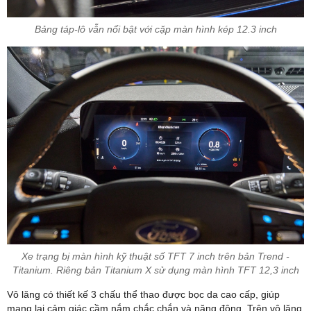
Bảng táp-lô vẫn nổi bật với cặp màn hình kép 12.3 inch
Xe trạng bị màn hình kỹ thuật số TFT 7 inch trên bản Trend -
Titanium. Riêng bản Titanium X sử dụng màn hình TFT 12,3 inch
Vô lăng có thiết kế 3 chấu thể thao được bọc da cao cấp, giúp
mang lại cảm giác cầm nắm chắc chắn và năng động. Trên vô lăng