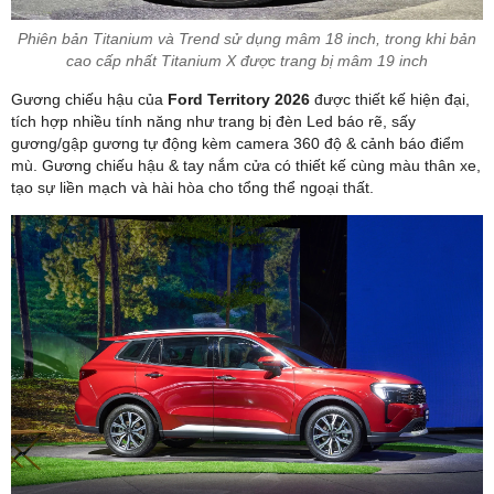
Phiên bản Titanium và Trend sử dụng mâm 18 inch, trong khi bản
cao cấp nhất Titanium X được trang bị mâm 19 inch
Gương chiếu hậu của
Ford Territory 2026
được thiết kế hiện đại,
tích hợp nhiều tính năng như trang bị đèn Led báo rẽ, sấy
gương/gập gương tự động kèm camera 360 độ & cảnh báo điểm
mù. Gương chiếu hậu & tay nắm cửa có thiết kế cùng màu thân xe,
tạo sự liền mạch và hài hòa cho tổng thể ngoại thất.