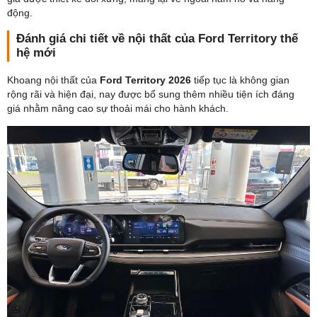
Hình thức thanh toán:
Trả góp
Trả hết
động.
Đánh giá chi tiết về nội thất của Ford Territory thế
Họ tên
*
Điện thoại
*
hệ mới
Khoang nội thất của
Ford Territory 2026
tiếp tục là không gian
rộng rãi và hiện đại, nay được bổ sung thêm nhiều tiện ích đáng
Địa chỉ
giá nhằm nâng cao sự thoải mái cho hành khách.
GỬI YÊU CẦU NGAY