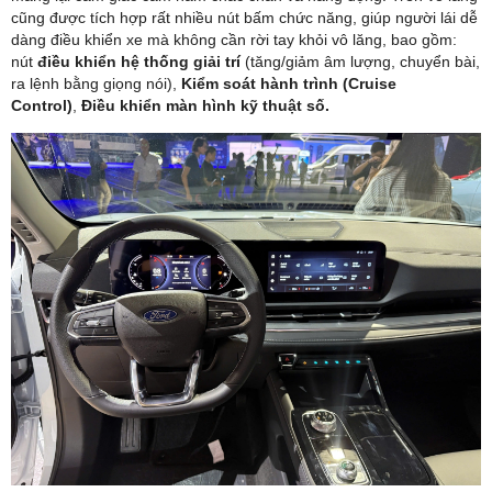
cũng được tích hợp rất nhiều nút bấm chức năng, giúp người lái dễ
dàng điều khiển xe mà không cần rời tay khỏi vô lăng, bao gồm:
nút
điều khiển hệ thống giải trí
(tăng/giảm âm lượng, chuyển bài,
ra lệnh bằng giọng nói),
Kiểm soát hành trình (Cruise
Control)
,
Điều khiển màn hình kỹ thuật số.