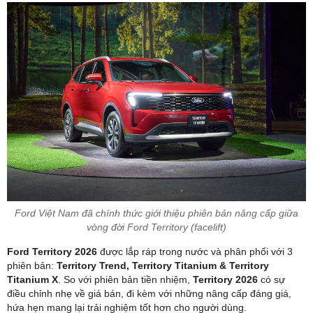
Ford Việt Nam đã chính thức giới thiệu phiên bản nâng cấp giữa
vòng đời Ford Territory (facelift)
Ford Territory 2026
được lắp ráp trong nước và phân phối với 3
phiên bản:
Territory Trend, Territory Titanium & Territory
Titanium X
. So với phiên bản tiền nhiệm,
Territory 2026
có sự
điều chỉnh nhẹ về giá bán, đi kèm với những nâng cấp đáng giá,
hứa hẹn mang lại trải nghiệm tốt hơn cho người dùng.