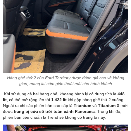
Hàng ghế thứ 2 của Ford Territory được đánh giá cao về không
gian, mang lại cảm giác thoải mái cho hành khách
Khi sử dụng cả hai hàng ghế, khoang hành lý có dung tích là
448
lít
, có thể mở rộng lên tới
1.422 lít
khi gập hàng ghế thứ 2 xuống.
Ngoài ra chỉ các phiên bản cao cấp là
Titanium
và
Titanium X
mới
được
trang bị cửa sổ trời toàn cảnh Panorama
. Trong khi đó,
phiên bản tiêu chuẩn là Trend sẽ không có trang bị này.