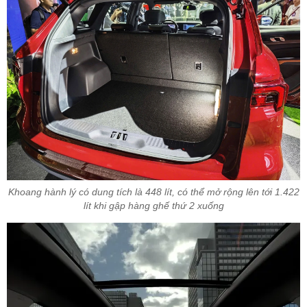
Khoang hành lý có dung tích là 448 lít, có thể mở rộng lên tới 1.422
lít khi gập hàng ghế thứ 2 xuống