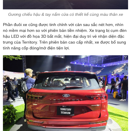
Gương chiếu hậu & tay nắm cửa có thiết kế cùng màu thân xe
Phần đuôi xe cũng được tinh chỉnh với cản sau sắc nét hơn, nhìn
nó mềm mại hơn so với phiên bản tiền nhiệm. Xe trạng bị cụm đèn
hậu LED với đồ họa 3D bắt mắt, hiện đại duy trì vẻ nhận diện đặc
trưng của Territory. Trên phiên bản cao cấp nhất, xe được bổ sung
tính năng cốp đóng/mở điện tiện lợi.