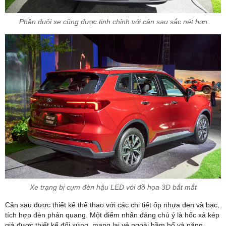
Phần đuôi xe cũng được tinh chỉnh với cản sau sắc nét hơn
ĐĂNG KÝ NHẬN KHUYẾN
MÃI
Ford Gia Định triển khai
Chương trình khuyến mãi Trong Tháng
với những ưu đãi
Hấp Dẫn - Hỗ trợ đăng ký đăng kiểm - Giao xe
tận nhà
khi mua xe FORD.
Khi Quý Khách mua xe EVEREST,
RANGER, EXPLORER & TERRITORY
Xe trạng bị cụm đèn hậu LED với đồ họa 3D bắt mắt
Chọn Dòng Xe
*
Cản sau được thiết kế thể thao với các chi tiết ốp nhựa đen và bạc,
tích hợp đèn phản quang. Một điểm nhấn đáng chú ý là hốc xả kép
giả được thiết kế đối xứng, mang lại vẻ ngoài hầm hố và năng